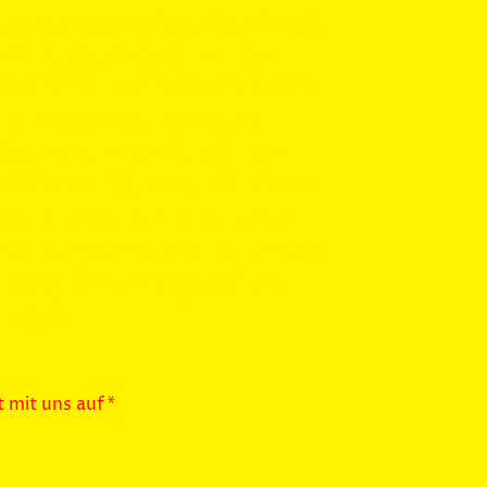
en) werden spielerisch in die
nd Musik eingeführt. Dort
reativität verbessern, sowie
 familiären Gemeinschaft
usik und bunten Kostümen
chiedene Figuren und feiern
 Familie. Der Tanz fördert
de, sondern stärkt auch das
sorgt für unvergessliche
ungen.
 mit uns auf*