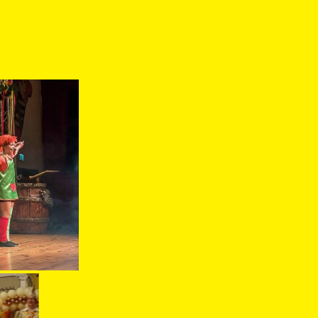
Fantas
Unsere Kleinen (8 bis 11 Jahre
und Bewegungsfreude durc
rhythmische Spiele verbesser
Grundlagen des Tanzens, so
Gefühl für Musik. In einer e
Atmosphäre können die 
ausdrücken und soziale Fähi