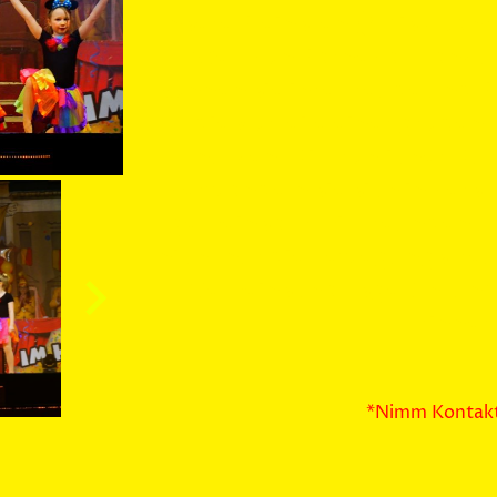
Unsere Kleinsten (4 bis 7 Jahr
Welt von Karneval, Tanz u
können sie ihre Freude und K
die Vorteile einer großen
nutzen. Mit fröhlicher M
verwandeln sie sich in vers
gemeinsam mit Freunden und
nicht nur die Bewegungsfreu
Gemeinschaftsgefühl und 
Erinner
*Nimm Kontakt