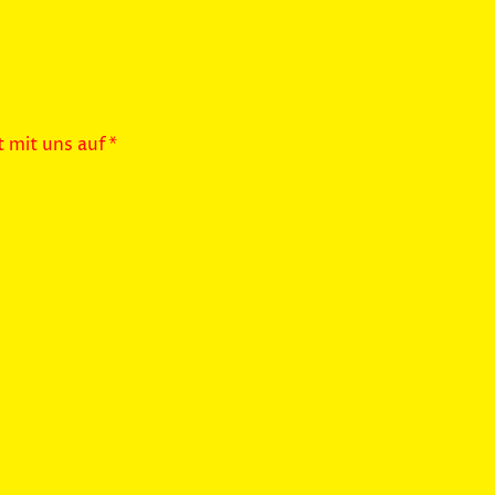
Spaß an Bewegung und Musik?
uns genau richtig
 mit uns auf*